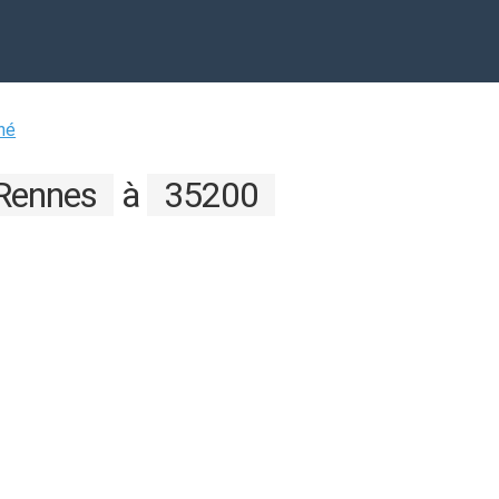
né
 Rennes
à
35200