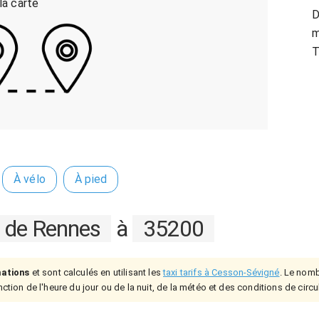
 la carte
D
m
T
À vélo
À pied
e de Rennes
à
35200
mations
et sont calculés en utilisant les
taxi tarifs à Cesson-Sévigné
. Le nomb
ction de l'heure du jour ou de la nuit, de la météo et des conditions de circu