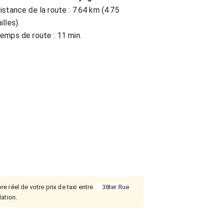
istance de la route : 7.64 km (4.75
illes).
emps de route : 11 min.
re réel de votre prix de taxi entre
38ter Rue
lation.