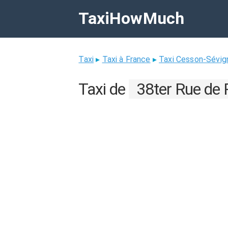
TaxiHowMuch
Taxi
▸
Taxi à France
▸
Taxi Cesson-Sévig
Taxi de
38ter Rue de